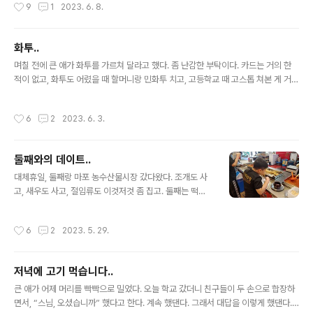
작성시간
9
1
2023. 6. 8.
도 되기는 하는데, 작은 집에서는 될지 안 될지 자신이 없다. 결국 일단 회군. 자, 어디
갈까? 밖에서 먹을 때, 의견을 합치는 게 제일 어렵다. 이런 사소한 곳에서 자신의 의
견이 묵살되는 느낌을 주고 싶지는 않다. 오늘은 둘의 의견이 갈렸다. 큰 애는 해장국
화투..
집 가고 싶다고 하고, 둘째는 동네 분식집 가고 싶다고 한다. 둘 다 괜찮은데, 동네 분
글 내용
식집은 차 대기가 어려워서..
며칠 전에 큰 애가 화투를 가르쳐 달라고 했다. 좀 난감한 부탁이다. 카드는 거의 한
적이 없고, 화투도 어렸을 때 할머니랑 민화투 치고, 고등학교 때 고스톱 쳐본 게 거의
다 일 정도. 화투장 이름 정도도 이제 까먹은 게 더 많고, 숫자도 잘 모른다. 나도 잘
모르는데 가르쳐줄 수가 있나.. 기본적인 것만 알려주었다. 다음에 좀 더 알려주기로
작성시간
6
2
2023. 6. 3.
하고. 생각해보면, 나도 인생을 참 단조롭게 산 것 같다. 골프는 그야말로 골프 채도
집어본 적이 없고, 스키도 타 본 적 없다. 너무 일찍부터 환경에 대한 이론들을 공부해
서 그런지, 그런 것들은 정말로 안 했다. ‘잡기’라고 부르면서 좀 배워둬야 한다는 것
둘째와의 데이트..
을 안 한 데에는 아버지 영향이 컸다. 아버지는 바둑만 두셨다. 노년에는 인터넷 바둑
글 내용
과 tv 조선, 거의 두..
대체휴일, 둘째랑 마포 농수산물시장 갔다왔다. 조개도 사
고, 새우도 사고, 절임류도 이것저것 좀 집고. 둘째는 떡볶
이는 안 먹는 대신 어묵은 잘 먹는다. 다섯 개 먹는다는 걸
달래서, 겨우 세 개만 먹기로. 쥐포 먹고 싶어서 쥐포도 샀
작성시간
6
2
2023. 5. 29.
는데, 집에 와서 집에 쥐로 많다고 아내한테 혼났다. 둘째랑
수산 시장 와서 이것저것 사는 일을 종종 한다. 오는 길이
많이 막히기는 하지만, 그래도 휴일을 그냥 보낼 수는 없어
저녁에 고기 먹습니다..
서.
글 내용
큰 애가 어제 머리를 빡빡으로 밀었다. 오늘 학교 갔더니 친구들이 두 손으로 합장하
면서, “스님, 오셨습니까” 했다고 한다. 계속 했댄다. 그래서 대답을 이렇게 했댄다.