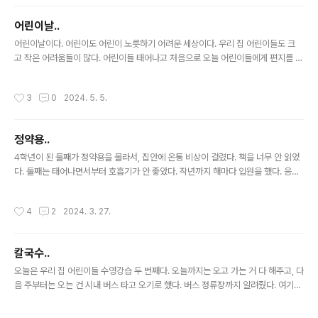
다. 신호등 몇 개를 지나서 건물 근처까지 가는데 꽤 오래 걸렸다. 그래도 기왕 나
선 거라서 그냥 버텨볼 생각이었다. 이렇게 주차장에 길이 밀리면 포기하고 그냥 나
어린이날..
가는 차도 좀 있는데, 어린이 데리고 나온 집들이라서 그런지 포기하는 차도 없었
글 내용
다. 좀 더 버텨보려고 했는데, 둘째가 화장실 가고 싶다고 ..
어린이날이다. 어린이도 어린이 노릇하기 어려운 세상이다. 우리 집 어린이들도 크
고 작은 어려움들이 많다. 어린이들 태어나고 처음으로 오늘 어린이들에게 편지를 썼
다. 생각보다 어린이용 편지 쓰기가 어렵다. 단어도 잘 골라야 하고, 잔소리가 안 되
게 하는 것도 어렵다. 어린이날 편지인데. 캑캑. 어제는 큰 애가 몸이 안 좋아서 쇼핑
작성시간
3
0
2024. 5. 5.
몰 못 갔다. 둘째가 빨리 가자고 한다. 잠시만 쉬었다 가자고 했다.
정약용..
글 내용
4학년이 된 둘째가 정약용을 몰라서, 집안에 온통 비상이 걸렸다. 책을 너무 안 읽었
다. 둘째는 태어나면서부터 호흡기가 안 좋았다. 작년까지 해마다 입원을 했다. 응급
실에도 자주 갔다. 학교 갔다가 아파서 조퇴한 건 셀 수도 없고, 이래저래 학교 안 간
건 한 해에 한 달은 넘을 것 같다. 이래저래 누워있던 시간이 길었고, 집에 있는 시간
작성시간
4
2
2024. 3. 27.
도 많았다. 이제 아픈 건 좀 덜 하기는 한데.. 책을 너무 안 읽어서, 교양이 너무 없다.
이제 4학년인데, 정약용을 모르고 있다는 것에 여러 사람이 충격 받았다.
칼국수..
글 내용
오늘은 우리 집 어린이들 수영강습 두 번째다. 오늘까지는 오고 가는 거 다 해주고, 다
음 주부터는 오는 건 시내 버스 타고 오기로 했다. 버스 정류장까지 알려줬다. 여기까
지는 다 좋았다. 오늘은 아내가 행사가 있어서 늦게 오는 날이다. 수영장 근처에서 차
세워놓은 김에 저녁까지 먹고 오려고 했었는데.. 지갑을 두고 왔다. 핸펀으로 결제해