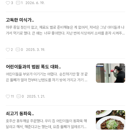
작성시간
3
1
2026. 6. 19.
는 고등학생 활동가였다. 나도 애들 키우는 처지라서, 이런
저런 얘기를 짧게 나눴는데.. 그 친구가 얘기한 사실상 유일
한 해법이 주간지를 읽는 것이었다. 신문은 어차피 안보고,
고독한 미식가..
내용도 너무 얕아서, 그렇게 큰 효과가 없다는 것이다. 생각
글 내용
이 어떻든, 주간지 정도를 읽을 수 있는 고등학생이 별로 없
하루 종일 정신이 없고, 재료도 별로 준비해놓은 게 없어서, 저녁은 그냥 아이들과 나
다는 얘기를.. 나도 크게 느낀 게 있어서, 집에 와서 큰 애랑
가서 먹기로 했다. 큰 애는 너무 좋아한다. 지난 번에 식당에서 소바를 혼자 시켜주
한참 얘기를 했다. 신문을 몇 년 전부터 보기 시작했는데,
고, 둘째랑 나랑은 그 근처 다른 식당에서 먹은 적이 있었다. 둘째가 먹을 수 있는 음
둘 다 죽어라고 안 본다. 둘째는 가끔 내가 붙잡아놓고 읽히
식이 없었다. 큰 애가 느무느무 좋아했다. 그걸 한 번 더 하기로 했었다. 그런데 이번
작성시간
2
0
2025. 3. 19.
는데..
에는 둘째랑 먹을 식당이 정기휴일이다. 이래저래 복잡한 사정이 생기면서, 한참
을 헤맬 뻔하기는 했다. 둘째랑 태권도장 같이 다녔던 친구 부모가 하는 라면집이 있
다. 거기 바로 앞집에 공교롭게도 돈가스 집이다. 새우튀김도 먹고 싶다고 해서, 그렇
어린이들과의 법원 폭도 대화..
게 시켜주고 계산해주고 앞집으로 왔다. 둘째는 돈코츠 라멘과 닭튀김.. 나중에 돈카
글 내용
스 다 먹은 큰 애가 와서, 닭튀김도 몇 개..
어린이들을 부모가 이기기는 어렵다. 순진하기만 할 것 같
은 둘째가 얼마 전부터 닌텐도를 자기 방에 가지고 가기 시
작했다. 마루에 엄청 큰 tv로 닌텐도를 할 수 있게 해놨는
데, 그래도 조그만 본체를 가지고 간다. 닌텐도로 유튜브 보
작성시간
11
0
2025. 1. 21.
는 법을 배웠다. 아내가 닌텐도에 사용 시간을 걸어놨는
데, 또 다른 아이디를 만들어서 그걸 피한다. 뭐라고 하겠
나. 이제 벌써 5학년인데. 가급적이면, 이래라 저래
쇠고기 동파육..
라 안 하고, 그냥 맛있는 것만 해주면서 그래도 나름 행복
글 내용
한 시간을 만들어주려고 하는 게, 요즘 나의 육아 방침이
호주산 홍두깨살 주문했다. 우리 집 어린이들이 동파육 해
다. 오늘 처음으로 법원 난입한 청년들에 대한 얘기를 우
달라고 해서, 해준다고는 했는데, 요즘 둘째가 알레르기라