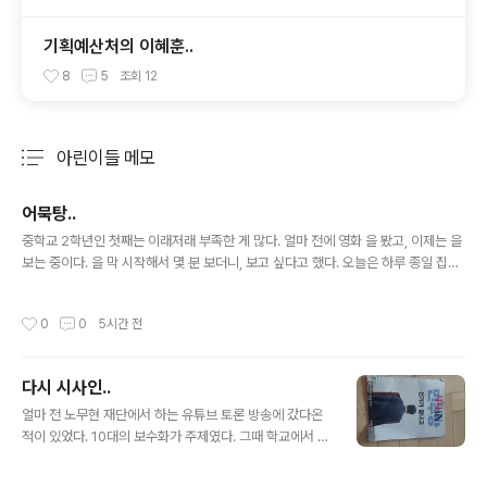
기획예산처의 이혜훈..
8
5
조회
12
아린이들 메모
분류 전체보기
주요 글 목록
어묵탕..
글 내용
중학교 2학년인 첫째는 이래저래 부족한 게 많다. 얼마 전에 영화 을 봤고, 이제는 을
보는 중이다. 을 막 시작해서 몇 분 보더니, 보고 싶다고 했다. 오늘은 하루 종일 집에
있는다. 는 ott에 없다. 그래도 이건 좀 쉽다. kt에서 5천 원 정도 주고 샀다. 그전부터
몇 번 보고 싶다고 했는데, 못 찾아서 못 보여줬었다. 요즘 중학생들이 너무 짧은 유튜
작성시간
0
0
5시간 전
브나 쇼츠 같은 것을 주로 보다 보니까, 긴 얘기들을 보는 걸 너무 힘들어한다. 책 한
권을 잘 못 보는 것은, 지식 같은 문제도 있지만, 형식적으로 너무 길어서 그렇다. 영
화도 마찬가지다. 두 시간 남짓한 장편 영화 한 편을 다 못 보는 중학생들이 적지 않다
다시 시사인..
고 알고 있다. 고등학생도 크게 다르지 않다. 조각조각된 내용들을 주로 소모하다 보
글 내용
니까..
얼마 전 노무현 재단에서 하는 유튜브 토론 방송에 갔다온
적이 있었다. 10대의 보수화가 주제였다. 그때 학교에서 잡
지 활동하는 고1을 만났다. 예전에도 인권운동하는 10대들
을 가끔 만나기는 했지만, 상황이 변한 이후에는 처음 만나