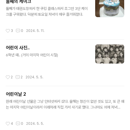
둘째의 케이크
글 내용
둘째가 태권도장에서 한 쿠킹 클래스에서 조그만 3단 케이
크를 구워왔다. 덕분에 토요일 저녁이 매우 즐거워졌다.
작성시간
3
0
2024. 5. 11.
어린이 사진..
글 내용
6학년 때.. (거의 마지막 어린이 시절)
작성시간
2
2
2024. 5. 5.
어린이날 2
글 내용
원래 어린이날 선물은 그냥 인터넷에서 샀다. 올해는 정신이 없던 것도 있고, 또 큰 애
는 마지막 어린이날이라서 이래저래 직접 가서 사기로 했다. 그나마도 어제 저녁
에 가기로 했는데, 오존이 심한 날이라서 그런지 저녁 먹고 큰 애가 움직일 형편이 아
니었다. 이리하여 결국 비 오는 어린이날, 가장 사람이 밀릴 오후 시간에 쇼핑몰에 가
작성시간
4
0
2024. 5. 5.
게 되었다. 무지무지 막혔다. 계속 밀렸는데, 그 모든 길의 근원지가 쇼핑몰이었