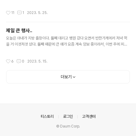
“오늘 저녁에 고기 먹습니다.” 저녁 때 슈퍼 갔다가 족발을 샀더니, 큰 애가 그 얘기를
한다. 안 그래도 오늘 저녁에 고기 먹는다고 했어요..
작성시간
11
1
2023. 5. 25.
제일 큰 행사..
글 내용
오늘은 아내가 지방 출장이다. 둘째 데리고 병원 갔다 오면서 반찬가게에서 저녁 먹
을 거 이것저것 샀다. 둘째 때문에 큰 애가 요즘 계속 양보 중이라서, 이번 주에 피자
따로 시켜준다고 약속했었다. 큰 애는 피자 좋아하고, 둘째는 피자 안 먹고. 애로사항
이다. 그냥 주는 대로 처먹어! 그렇게 하고는 싶은데, 둘 다 워낙 어려운 시간들을 보
작성시간
6
0
2023. 5. 15.
내는 중이라, 피자 시켜준다고 약속한 대로. 통장에서 돈이 술술 새나간다. (나는 피
자에 파스타 하나 보태서, 그걸로 저녁을.) 어린이들 둘 데리고 있으면, 먹는 게 제일
큰 행사고, 의전이다.
더보기
의안내
티스토리
로그인
고객센터
© Daum Corp.