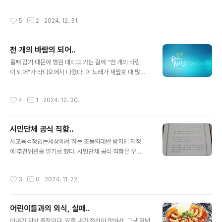
리 집 어린이들하고 했다 . “아빠가 바라는 건 딱 하나야. 너
서 돼지고기를 못 먹는다. 그러다가 쇠고기 장조림을 이
희가 저렇게 법원에 난입해서 감옥에 가지는 않았으면 좋
번 주에 해주려고 하다보니까, 동파육이나 장조림이나 그
작성시간
5
2
2024. 12. 31.
겠어.” 어린이들도 tv도 보..
게 그거라는 생각이 들어서. 동파육을 쇠고기로 하면 되잖
아. 동파육을 다큐에서 몇 번 본 적은 있는데, 해본 적은 없
다. 심지어 먹어본 적도 없다. 중국집에 가서 코스 요리 먹
천 개의 바람의 되어..
는 걸 별로 안 좋아한다. 물론 먹게 되면 먹지만, 내
글 내용
가 내 돈 주고 먹지는 않는다. 중국집에 안 가는 건 아닌
둘째 감기 때문에 병원 데리고 가는 길에 "천 개의 바람
데, 제일 선호하는 건 여름에 먹는 중국집 콩국수. 이게 최
이 되어"가 라디오에서 나왔다. 이 노래가 세월호 때 많
고다. 콩국수는 소면이 아니라 중화면에 먹어야.. 어쨌
은 사람들이 추모곡으로 썼다고 설명을 해주었다. 둘째
든 우리 집 어린이들이 흑백 요리사 보고 해달라고 하는 동
는 어제 비행기 사고 때문에 나오는 거냐고 물어봤다. 그렇
작성시간
4
1
2024. 12. 30.
파육, 이번 주 도전이다. (해보고..
다고 말해주었다. 아들하고 잠시 노래를 들었다. 대학원 시
절에 국제경제학 수업에서 각 나라의 항공사의 특징을 비
행기 사고와 관련되어서 들었던 적이 있었다. 비행기의 정
시민단체 공식 직함..
속성과 사고의 확률, 그런 걸 중심으로 했던 수업이었다. 그
글 내용
때 처음으로 비행기 사고의 무서움에 대해서 생각을 했었
사교육걱정없는세상에서 하는 초등의대반 방지법 제정
다. 잠시 멈춰 서서 애도하는 것밖에 할 수 있는 게 없다. 고
에 추진위원을 맡기로 했다. 시민단체 공식 직함은 우
인의 명복을 빕니다.
리 집 어린이들 태어난 뒤로는 처음이다..
작성시간
3
0
2024. 11. 22.
어린이들과의 외식, 실패..
글 내용
아내가 지방 출장이다. 요즘 내가 정신이 없어서, 그냥 저녁