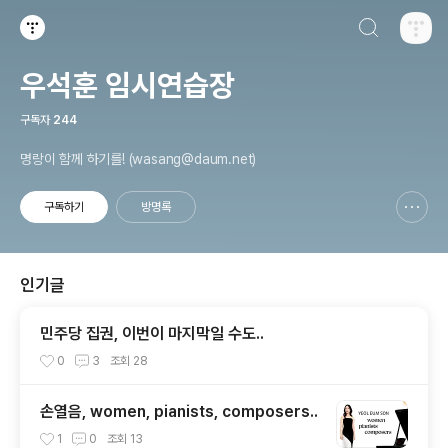
검색하기
티스토리
우석훈 임시연습장
구독자
244
명랑이 함께 하기를! (wasang@daum.net)
구독하기
방명록
신고하기 레이어
열기
인기글
민주당 집권, 이번이 마지막일 수도..
0
3
조회
28
손열음, women, pianists, composers..
1
0
조회
13