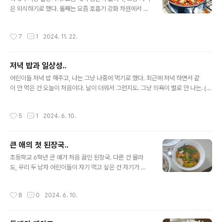
은 외식하기로 했다. 둘째는 요즘 호흡기 강화 차원에서 수
영장에 다닌다. 갈 때는 알아서 가는데, 올 때는 저녁 시간
이고, 시간도 많이 걸려서 그냥 데리러 간다. 하여간 거기
작성시간
7
1
2024. 11. 22.
는 식당이 많아서 안 가본 식당에서 먹기로 했다. 나
도 잘 모르는 곳이다. 술 마시러는 종종 갔지만. 날도 추워
서 오래 돌 수가 없어서 곱창 전골 먹기로 했다. 얼마 전부
저녁 밥과 일상성..
터 이제는 곱창전골도 잘 먹는다. 어렸을 때 매운 걸 먹
글 내용
지 못하니까 절대 먹을 수 없는 음식이었다. 그리하야 곱창
어린이들 저녁 밥 해주고, 나는 그냥 나중에 먹기로 했다. 최근에 저녁 하면서 같
전골을 시켰는데.. 망했다. 반찬은 매운 김치 밖에 없어
이 안 먹은 건 오늘이 처음이다. 날이 더워서 그런지도. 그냥 의욕이 별로 안 나는. (사
서 어린이들은 못 먹고. 곱창전골은 순한 맛을 시켰는데, 이
실 점심을 너무 늦게 먹기는 했다.) 일상성이라는 말을 참 좋아한다. 세상 일이 마
거.. 내 입에도 맵다. 두부 같은 거라도 있으면 좀 나을텐
음 먹은 대로 그렇게 딱딱 되는 것도 아니고, 답답한 경우가 더 많다. 뭔가 만들기 위
작성시간
5
1
2024. 6. 10.
데, 없다.. 어린이들..
해서는 많은 시간의 지루함을 버티고, 지지부진한 상황에서도 크게 우울해하지 않
기 위한 노력이 필요하기도. 그 모든 것들이 일상성이다. 20대부터 그 단어를 그렇
게 좋아했었다. 삶의 대부분의 시간을 마이너로 살았고, 여전히 비주류로 살아간
큰 애의 첫 된장국..
다. 버티고 버티는 게, 내가 제일 잘 하는 일이 아닌가 한다. 7시 넘어서 저녁을 먹다
글 내용
가 두 달 전부터 6시로 어린이들 저녁 먹는 시..
초등학교 6학년 큰 애가 처음 끓인 된장국. 다른 건 몰라
도, 우리 두 남자 어린이들이 자기 먹고 싶은 건 자기가 해
먹을 수 있는 어른으로 키우면 좋을 것 같다. 얻어먹기만 하
는 인생은 재미없다. 불편하기도 하다..
작성시간
8
0
2024. 6. 10.