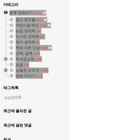
카테고리
분류 전체보기
(2611)
잠시 생각을
(543)
아린이들 메모
(283)
농업 경제학
(46)
도서관 경제학
(25)
젠더 경제학
(9)
책에 대한 단상
(448)
낸책, 낼책
(198)
독서감상문
(126)
낸글
(94)
남들은 모르지..
(696)
영화 이야기
(129)
태그목록
농업경제학
최근에 올라온 글
최근에 달린 댓글
링크