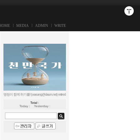
HOME
MEDIA
ADMIN
WRITE
명랑이 함께 하기를! (wasang@daum.net)
retired
Total :
Today :
Yesterday :