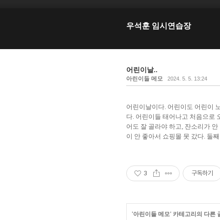
우석훈 임시연습장
어린이날..
아린이들 메모
2024. 5. 5. 13:24
어린이날이다. 어린이도 어린이 노
다. 어린이들 태어나고 처음으로 
어도 잘 골라야 하고, 잔소리가 안
이 안 좋아서 쇼핑몰 못 갔다. 둘
3
구독하기
'
아린이들 메모
' 카테고리의 다른 