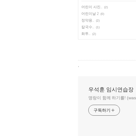
어린이 사진..
(2)
어린이날 2
(0)
정약용..
(2)
칼국수..
(1)
화투..
(2)
,
우석훈 임시연습장
명랑이 함께 하기를! (wasa
구독하기