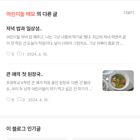
더보기
아린이들 메모
의 다른 글
저녁 밥과 일상성..
글 내용
어린이들 저녁 밥 해주고, 나는 그냥 나중에 먹기로 했다. 최근에 저녁 하면서 같
이 안 먹은 건 오늘이 처음이다. 날이 더워서 그런지도. 그냥 의욕이 별로 안 나
는. (사실 점심을 너무 늦게 먹기는 했다.) 일상성이라는 말을 참 좋아한다. 세
5
1
2024. 6. 10.
상 일이 마음 먹은 대로 그렇게 딱딱 되는 것도 아니고, 답답한 경우가 더 많
다. 뭔가 만들기 위해서는 많은 시간의 지루함을 버티고, 지지부진한 상황에서
도 크게 우울해하지 않기 위한 노력이 필요하기도. 그 모든 것들이 일상성이
큰 애의 첫 된장국..
다. 20대부터 그 단어를 그렇게 좋아했었다. 삶의 대부분의 시간을 마이너로 살
글 내용
았고, 여전히 비주류로 살아간다. 버티고 버티는 게, 내가 제일 잘 하는 일이 아
초등학교 6학년 큰 애가 처음 끓인 된장국. 다른 건 몰라
닌가 한다. 7시 넘어서 저녁을 먹다가 두 달 전부터 6시로 어린이들 저녁 먹
도, 우리 두 남자 어린이들이 자기 먹고 싶은 건 자기가 해
는 시..
먹을 수 있는 어른으로 키우면 좋을 것 같다. 얻어먹기만 하
8
0
2024. 6. 10.
는 인생은 재미없다. 불편하기도 하다..
이 블로그 인기글