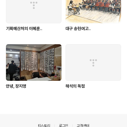
기획예산처의 이혜훈..
대구 송현여고..
안녕, 장지영
해석의 독점
의안내
티스토리
로그인
고객센터