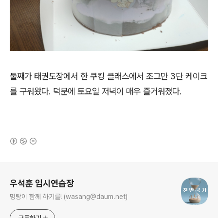
둘째가 태권도장에서 한 쿠킹 클래스에서 조그만 3단 케이크
를 구워왔다. 덕분에 토요일 저녁이 매우 즐거워졌다.
(새창열림)
로그 정보
우석훈 임시연습장
명랑이 함께 하기를! (wasang@daum.net)
구독하기