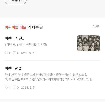
더보기
아린이들 메모
의 다른 글
어린이 사진..
글 내용
6학년 때.. (거의 마지막 어린이 시절)
2
2
2024. 5. 5.
어린이날 2
글 내용
원래 어린이날 선물은 그냥 인터넷에서 샀다. 올해는 정신이 없던 것도 있
고, 또 큰 애는 마지막 어린이날이라서 이래저래 직접 가서 사기로 했다. 그나마
도 어제 저녁에 가기로 했는데, 오존이 심한 날이라서 그런지 저녁 먹고 큰 애
4
0
2024. 5. 5.
가 움직일 형편이 아니었다. 이리하여 결국 비 오는 어린이날, 가장 사람이 밀
릴 오후 시간에 쇼핑몰에 가게 되었다. 무지무지 막혔다. 계속 밀렸는데, 그 모
든 길의 근원지가 쇼핑몰이었다. 신호등 몇 개를 지나서 건물 근처까지 가는
데 꽤 오래 걸렸다. 그래도 기왕 나선 거라서 그냥 버텨볼 생각이었다. 이렇게 주