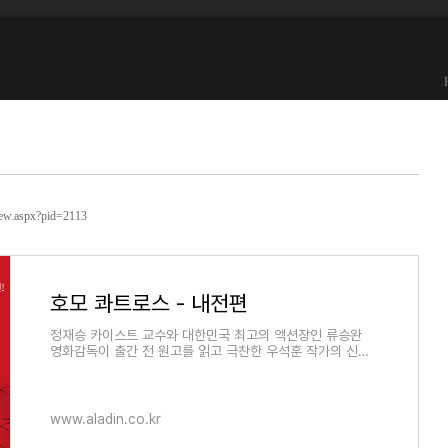
.
iew.aspx?pid=2113
호모 콰트로스 - 내전편
정재승 카이스트 교수와 대한민국 최고의 액션장인 류승완
영화감독이 출간 전 원고를 읽고 극찬한 우석훈 작가의 신작
장편소설 《호모 콰트로스》가 출간됐다. 《호모 콰트로스》는
가까운
www.aladin.co.kr