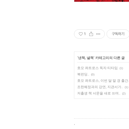
1
구독하기
'
낸책, 낼책
' 카테고리의 다른 글
호모 콰트로스 독자 티타임
(1)
북펀딩..
(0)
호모 콰트로스, 이번 달 말 경 출간.
조한혜정과의 강연, 지관서가..
(1)
저출생 책 서문을 새로 쓰며..
(2)
,