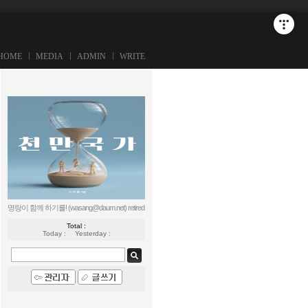
HOME
MEDIA
ADMIN
WRITE
명랑이 함께 하기를! (wasang@daum.net)
retired
Total :
Today :
Yesterday :