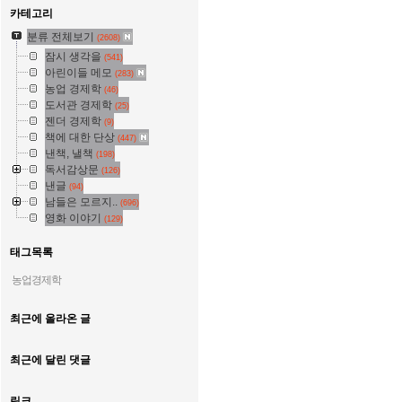
카테고리
분류 전체보기
(2608)
잠시 생각을
(541)
아린이들 메모
(283)
농업 경제학
(46)
도서관 경제학
(25)
젠더 경제학
(9)
책에 대한 단상
(447)
낸책, 낼책
(198)
독서감상문
(126)
낸글
(94)
남들은 모르지..
(696)
영화 이야기
(129)
태그목록
농업경제학
최근에 올라온 글
최근에 달린 댓글
링크