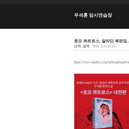
우석훈 임시연습장
호모 콰트로스, 알라딘 북펀딩.
낸책, 낼책
2024. 5. 3. 12:21
https://www.aladin.co.kr/m/bookfund/v